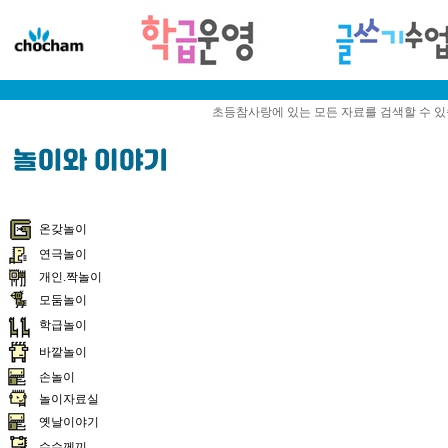
초등참사랑에 있는 모든 자료를 검색할 수 
온갖놀이
연극놀이
개인.짝놀이
모둠놀이
학급놀이
바깥놀이
손놀이
놀이자료실
옛날이야기
수수께끼