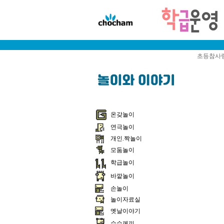
초등참사랑
온갖놀이
연극놀이
개인.짝놀이
모둠놀이
학급놀이
바깥놀이
손놀이
놀이자료실
옛날이야기
수수께끼