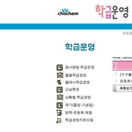
초등참
2
번
참사랑땀 학급운영
호
2
[지구를
월별학급경영
운동회
1
플래시학급경영
교실환경
상황별 학급경영
계기(졸업-기념일)
방학-운동회-체험
학급경영자료모음