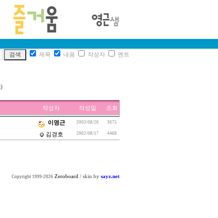
제목
내용
작성자
멘트
i
)
작성자
작성일
조회
이영근
2003/08/26
3675
김경호
2002/08/17
4468
Zeroboard
/ skin by
sayz.net
Copyright 1999-2026