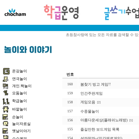
초등참사랑에 있는 모든 자료를 검색할 수 
온갖놀이
번호
연극놀이
봄찾기 빙고 게임!!
160
개인.짝놀이
모둠놀이
인간주판게임
159
학급놀이
게임모음
158
[2]
바깥놀이
수중물놀이
157
손놀이
아름다운세상(플래쉬노래방)
156
[1]
놀이자료실
즐길만한 보드게임 목록
155
옛날이야기
설까말까~(인간제로게임)
수수께끼
154