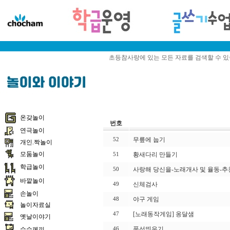
초등참사랑에 있는 모든 자료를 검색할 수 
온갖놀이
번호
연극놀이
무릎에 눕기
52
개인.짝놀이
모둠놀이
황새다리 만들기
51
학급놀이
사랑해 당신을-노래개사 및 율동-추
50
바깥놀이
신체검사
49
손놀이
야구 게임
48
놀이자료실
[노래동작게임] 옹달샘
47
옛날이야기
풍선띄우기
수수께끼
46