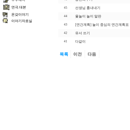
연극.대본
선생님 흉내내기
45
온갖이야기
윷놀이 놀이 말판
44
이야기자료실
[연간계획] 놀이 중심의 연간계획표
43
유서 쓰기
42
다같이
41