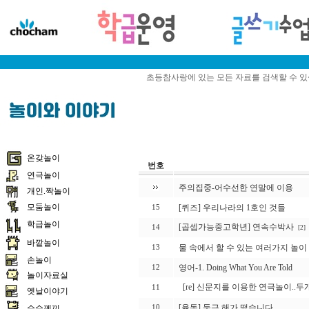
초등참사랑에 있는 모든 자료를 검색할 수 
온갖놀이
번호
연극놀이
주의집중-어수선한 연말에 이용
개인.짝놀이
모둠놀이
[퀴즈] 우리나라의 1호인 것들
15
학급놀이
[곱셉가능중고학년] 연속수박사
14
[2]
바깥놀이
물 속에서 할 수 있는 여러가지 놀이
13
손놀이
영어-1. Doing What You Are Told
12
놀이자료실
[re] 신문지를 이용한 연극놀이.
11
옛날이야기
[율동] 둥근 해가 떴습니다
수수께끼
10