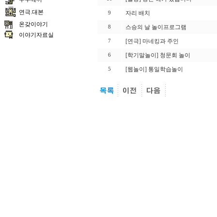
연극.대본
자리 배치
9
온갖이야기
스승의 날 놀이프로그램
8
이야기자료실
[연극] 마네킹과 주인
7
[학기말놀이] 청문회 놀이
6
[웹놀이] 통일학습놀이
5