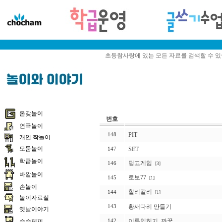
초등참사랑에 있는 모든 자료를 검색할 수 
온갖놀이
번호
연극놀이
PIT
148
개인.짝놀이
모둠놀이
SET
147
학급놀이
딩고게임
146
[3]
바깥놀이
로보77
145
[1]
손놀이
할리갈리
144
[1]
놀이자료실
황새다리 만들기
143
옛날이야기
이름익히기_까꿍
수수께끼
142