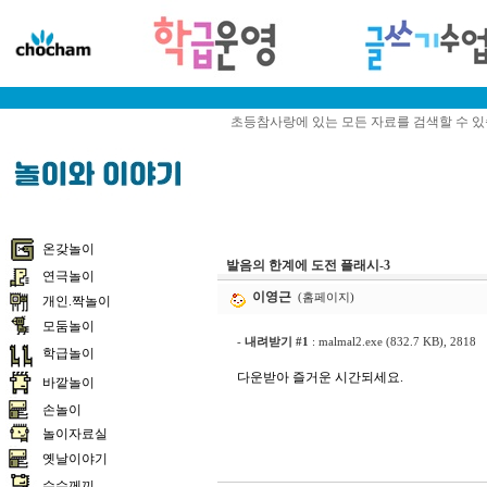
초등참사랑에 있는 모든 자료를 검색할 수 
온갖놀이
발음의 한계에 도전 플래시-3
연극놀이
이영근
(홈페이지)
개인.짝놀이
모둠놀이
-
내려받기 #1
:
malmal2.exe (832.7 KB)
, 2818
학급놀이
다운받아 즐거운 시간되세요.
바깥놀이
손놀이
놀이자료실
옛날이야기
수수께끼