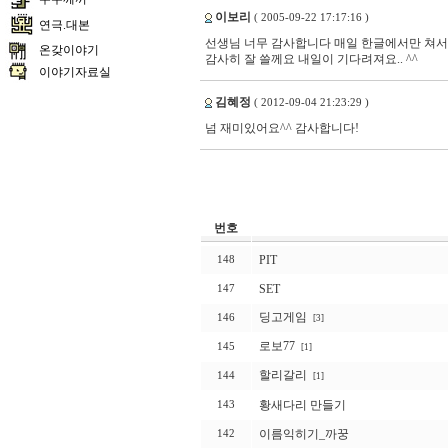
이보리
( 2005-09-22 17:17:16 )
연극.대본
선생님 너무 감사합니다 매일 한글에서만 쳐서 
온갖이야기
감사히 잘 쓸께요 내일이 기다려져요.. ^^
이야기자료실
김혜정
( 2012-09-04 21:23:29 )
넘 재미있어요^^ 감사합니다!
번호
PIT
148
SET
147
딩고게임
146
[3]
로보77
145
[1]
할리갈리
144
[1]
황새다리 만들기
143
이름익히기_까꿍
142