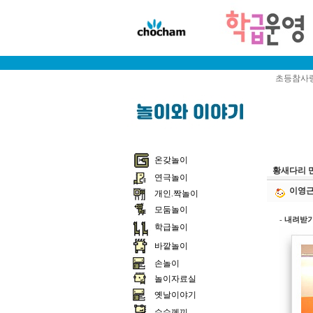
초등참사랑
온갖놀이
황새다리 
연극놀이
이영
개인.짝놀이
모둠놀이
-
내려받기
학급놀이
바깥놀이
손놀이
놀이자료실
옛날이야기
수수께끼