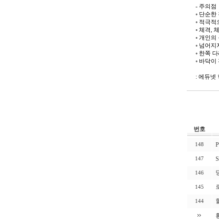
- 주의점
◦ 단순한
◦ 적극
◦ 체격,
◦ 개인의
◦ 넘어지
◦ 한쪽 
◦ 바닥이
: 에듀넷
번호
P
148
S
147
146
145
144