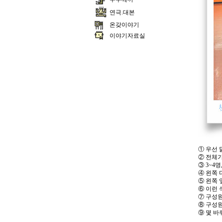
연극.대본
온갖이야기
이야기자료실
① 우선 
② 전체가
③ 3~4
④ 왼쪽 
⑤ 왼쪽 
⑥ 이런 
⑦ 구성원
⑧ 구성원
⑨ 몇 바