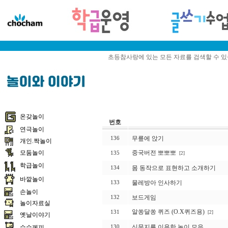
초등참사랑에 있는 모든 자료를 검색할 수 
온갖놀이
번호
연극놀이
무릎에 앉기
136
개인.짝놀이
모둠놀이
중국버전 뽀뽀뽀
135
[2]
학급놀이
몸 동작으로 표현하고 소개하기
134
바깥놀이
물레방아 인사하기
133
손놀이
보드게임
132
놀이자료실
알쏭달쏭 퀴즈 (O.X퀴즈용)
131
[2]
옛날이야기
신문지를 이용한 놀이 모음
수수께끼
130