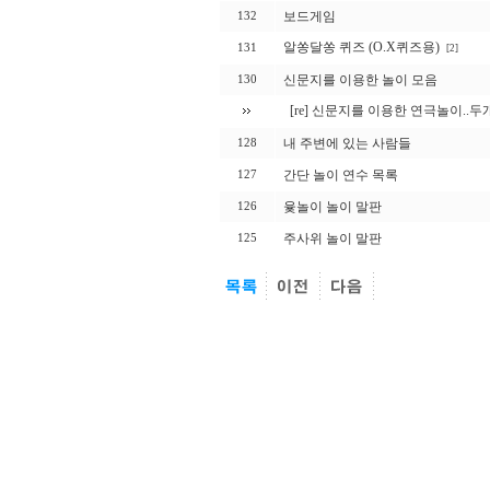
보드게임
132
알쏭달쏭 퀴즈 (O.X퀴즈용)
131
[2]
신문지를 이용한 놀이 모음
130
[re] 신문지를 이용한 연극놀이.
내 주변에 있는 사람들
128
간단 놀이 연수 목록
127
윷놀이 놀이 말판
126
주사위 놀이 말판
125