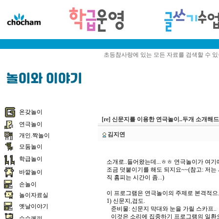
초등참사랑에 있는 모든 자료를 검색할 수 
온갖놀이
[re] 신문지를 이용한 연극놀이..두개 소
연극놀이
김지연
개인.짝놀이
모둠놀이
학급놀이
소개로..들어왔는데...ㅎㅎ 연극놀이가 여기
조금 덧붙이기를 해도 되지요~~(참고: 저는 사다
바깥놀이
직 홈피는 시간이 좀...)
손놀이
이 프로그램은 연극놀이의 주제로 본격적으로
놀이자료실
1) 신문지,검도.
옛날이야기
준비물: 신문지 막대와 눈을 가릴 스카프..
이것은 소리에 집중하기 프로그램의 일환으
수수께끼