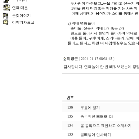
두사람이 마주보고,,눈을 가리고 신문지 막
연극.대본
3번을 먼저 머리혹은 어깨를 치는 사람이 
이때 상대방의 움직임과 소리를 통해서만 
온갖이야기
이야기자료실
2) 막대 변형놀이
준비물: 신문지 막대 1개 혹은 2개
원으로 둘러서서 한명씩 돌아가며 막대로 
예를 들어,, 귀후비개, 스키타는거,,담배..
들어도 된다고 하면 더 다양해질수도 있습니다.
이영근
( 2004-01-17 08:31:45 )
감사합니다. 연극놀이 한 번 배워보았는데 정
번호
무릎에 앉기
136
중국버전 뽀뽀뽀
135
[2]
몸 동작으로 표현하고 소개하기
134
물레방아 인사하기
133