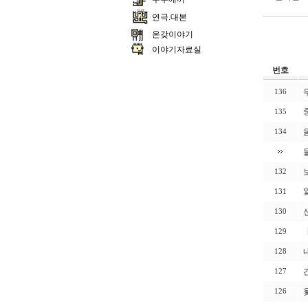
연극.대본
온갖이야기
이야기자료실
번호
136
135
134
132
131
130
129
128
127
126