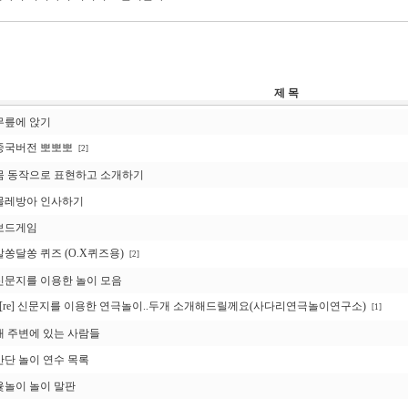
제 목
무릎에 앉기
중국버전 뽀뽀뽀
[2]
몸 동작으로 표현하고 소개하기
물레방아 인사하기
보드게임
알쏭달쏭 퀴즈 (O.X퀴즈용)
[2]
신문지를 이용한 놀이 모음
[re] 신문지를 이용한 연극놀이..두개 소개해드릴께요(사다리연극놀이연구소)
[1]
내 주변에 있는 사람들
간단 놀이 연수 목록
윷놀이 놀이 말판