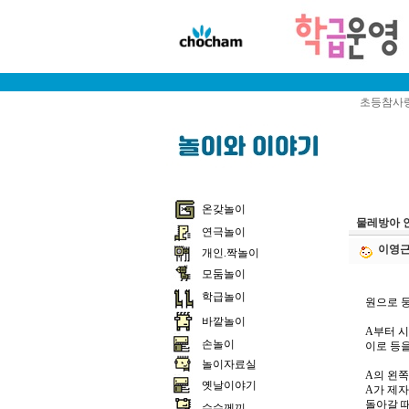
초등참사랑
온갖놀이
물레방아 
연극놀이
이영
개인.짝놀이
모둠놀이
학급놀이
원으로 둥
바깥놀이
A부터 시
손놀이
이로 등
놀이자료실
A의 왼
옛날이야기
A가 제
돌아갈 
수수께끼