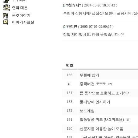
†천☆사†
( 2004-05-26 18:33:43 )
연극.대본
부친이 상봉시에/ 접접접/ 모친이 포옹시에 /
온갖이야기
이야기자료실
안정연
( 2005-07-05 09:00:37 )
정말 재미있네요. 한참 웃었습니다. ^^
번호
무릎에 앉기
136
중국버전 뽀뽀뽀
[2]
몸 동작으로 표현하고 소개하기
134
물레방아 인사하기
133
보드게임
132
알쏭달쏭 퀴즈 (O.X퀴즈용)
131
[2]
신문지를 이용한 놀이 모음
130
[re] 신문지를 이용한 연극놀이.
129