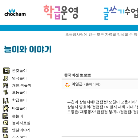
초등참사랑에 있는 모든 자료를 검색할 수 
온갖놀이
중국버전 뽀뽀뽀
연극놀이
이영근
(홈페이지)
개인.짝놀이
모둠놀이
학급놀이
부친이 상봉시에/ 접접접/ 모친이 포옹시에/
상봉시 띵호와/ 접접접 / 이별시 재회 기대 /
바깥놀이
오등은/ 재롱동자/ 접접접 붕/우- /접접접/ 접
손놀이
놀이자료실
옛날이야기
수수께끼