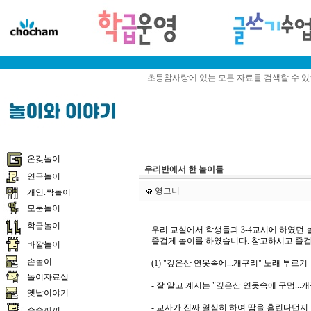
초등참사랑에 있는 모든 자료를 검색할 수 
온갖놀이
우리반에서 한 놀이들
연극놀이
영그니
개인.짝놀이
모둠놀이
학급놀이
우리 교실에서 학생들과 3-4교시에 하였던
즐겁게 놀이를 하였습니다. 참고하시고 즐겁
바깥놀이
손놀이
(1) "깊은산 연못속에...개구리" 노래 부르기
놀이자료실
- 잘 알고 계시는 "깊은산 연못속에 구멍...
옛날이야기
- 교사가 진짜 열심히 하여 땀을 흘린다던지
수수께끼