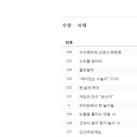
번호
수수께끼와 넌센스 60문항
136
소리를 찾아라.
135
좋은벌칙
134
"재미있는 수놀이" 2가지
133
한 글자 퀴즈
132
게임의 진수 "보난자"
131
우리반에서 한 놀이들
눈물을 흘리는 연필
129
[3]
교과서 글자 찾기 놀이
128
[3]
인간주판게임
127