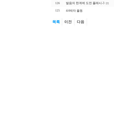
발음의 한계에 도전 플래시-3
126
[2]
4/4박자 율동
125