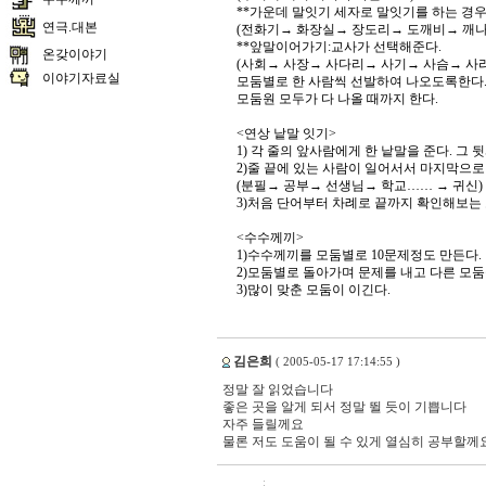
**가운데 말잇기 세자로 말잇기를 하는 경우
연극.대본
(전화기→ 화장실→ 장도리→ 도깨비→ 깨
**앞말이어가기:교사가 선택해준다.
온갖이야기
(사회→ 사장→ 사다리→ 사기→ 사슴→ 사
이야기자료실
모둠별로 한 사람씩 선발하여 나오도록한다
모둠원 모두가 다 나올 때까지 한다.
<연상 낱말 잇기>
1) 각 줄의 앞사람에게 한 낱말을 준다. 
2)줄 끝에 있는 사람이 일어서서 마지막으
(분필→ 공부→ 선생님→ 학교…… → 귀신)
3)처음 단어부터 차례로 끝까지 확인해보는 
<수수께끼>
1)수수께끼를 모둠별로 10문제정도 만든다.
2)모둠별로 돌아가며 문제를 내고 다른 모둠
3)많이 맞춘 모둠이 이긴다.
김은희
( 2005-05-17 17:14:55 )
정말 잘 읽었습니다
좋은 곳을 알게 되서 정말 뛸 듯이 기쁩니다
자주 들릴께요
물론 저도 도움이 될 수 있게 열심히 공부할께