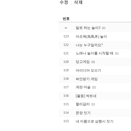
번호
말로 하는 놀이3
[1]
어조목(魚鳥木) 놀이
123
나는 누구일까요?
122
노래나 놀이를 시작할 때
121
[1]
딩고게임
120
[3]
아이디어 모으기
119
싸인받기 게임
118
계란 마술
117
[2]
[율동] 싹트네
116
할리갈리
115
[1]
문장 잇기
114
내 이름으로 삼행시 짓기
113