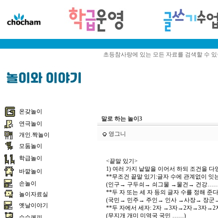
초등참사랑에 있는 모든 자료를 검색할 수 
온갖놀이
말로 하는 놀이3
연극놀이
영그니
개인.짝놀이
모둠놀이
학급놀이
<끝말 있기>
1) 여러 가지 낱말을 이어서 하되 조건을 다
바깥놀이
**무조건 끝말 있기:글자 수에 관계없이 잇
손놀이
(인구→ 구두쇠→ 쇠그물 →물건→ 건강……
**두 자 또는 세 자 등의 글자 수를 정해 준다
놀이자료실
(국민→ 민주→ 주인→ 인사 →사장→ 장군
옛날이야기
**두 자에서 세자: 2자 →3자→2자→3자→
(무지개 개미 미역국 국민 ……)
수수께끼