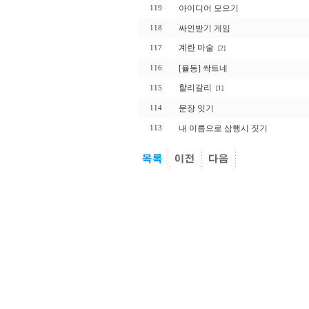
아이디어 모으기
119
싸인받기 게임
118
계란 마술
117
[2]
[율동] 싹트네
116
할리갈리
115
[1]
문장 잇기
114
내 이름으로 삼행시 짓기
113