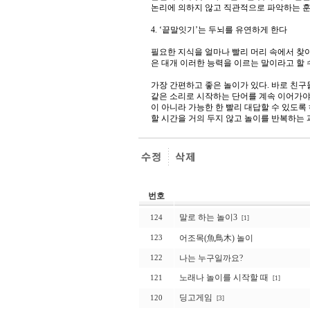
논리에 의하지 않고 직관적으로 파악하는 훈
4. ‘끝말잇기’는 두뇌를 유연하게 한다
필요한 지식을 얼마나 빨리 머리 속에서 찾
은 대개 이러한 능력을 이르는 말이라고 할 수
가장 간편하고 좋은 놀이가 있다. 바로 친구
같은 소리로 시작하는 단어를 계속 이어가야
이 아니라 가능한 한 빨리 대답할 수 있도록
할 시간을 거의 두지 않고 놀이를 반복하는
번호
말로 하는 놀이3
124
[1]
어조목(魚鳥木) 놀이
123
나는 누구일까요?
122
노래나 놀이를 시작할 때
121
[1]
딩고게임
120
[3]