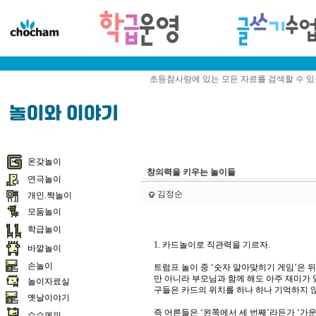
초등참사랑에 있는 모든 자료를 검색할 수 
온갖놀이
창의력을 키우는 놀이들
연극놀이
김정순
개인.짝놀이
모둠놀이
학급놀이
1. 카드놀이로 직관력을 기르자.
바깥놀이
손놀이
트럼프 놀이 중 ‘숫자 알아맞히기 게임’은 
만 아니라 부모님과 함께 해도 아주 재미가 
놀이자료실
구들은 카드의 위치를 하나 하나 기억하지 
옛날이야기
즉 어른들은 ‘왼쪽에서 세 번째’라든가 ‘
수수께끼