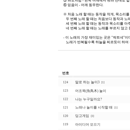
⑤ 파도처럼 - 왼쪽 어깨에서 ④와 반대로 같
⑥ 믿음이 - 어깨 동무한다.
※ 처음 노래 할 때는 동작을 작게, 목소리를
두 번째 노래 할 때는 처음보다 동작과 노래
세 번째 노래 할 때는 동작과 목소리를 아주
네 번째 노래 할 때는 노래를 부르지 않고 
- 이 노래의 가장 재미있는 곳은 "싹트네"이
노래가 반복될수록 하늘을 찌르듯이 하여 
번호
말로 하는 놀이3
124
[1]
어조목(魚鳥木) 놀이
123
나는 누구일까요?
122
노래나 놀이를 시작할 때
121
[1]
딩고게임
120
[3]
아이디어 모으기
119