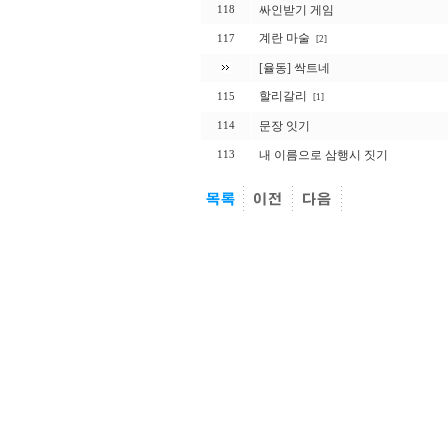
싸인받기 게임
118
계란 마술
117
[2]
[율동] 싹트네
할리갈리
115
[1]
문장 잇기
114
내 이름으로 삼행시 짓기
113