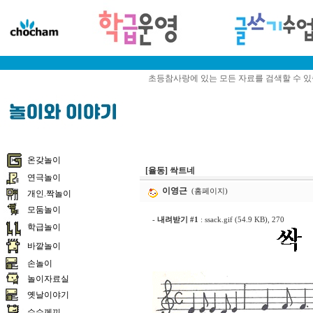
초등참사랑에 있는 모든 자료를 검색할 수 
온갖놀이
[율동] 싹트네
연극놀이
이영근
(홈페이지)
개인.짝놀이
모둠놀이
-
내려받기 #1
:
ssack.gif (54.9 KB)
, 270
학급놀이
바깥놀이
손놀이
놀이자료실
옛날이야기
수수께끼