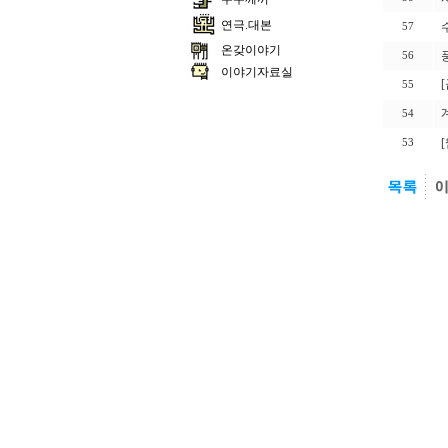
연극.대본
57
온갖이야기
56
이야기자료실
55
54
53