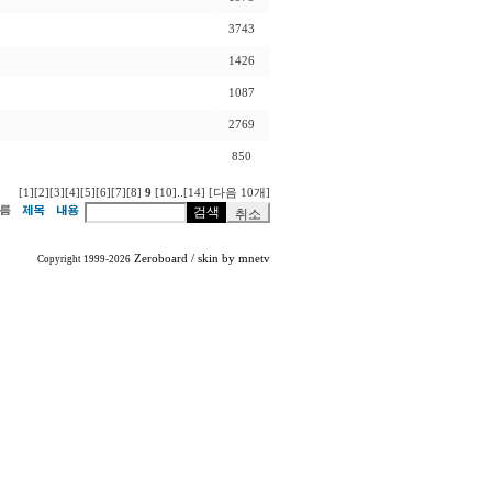
3743
1426
1087
2769
850
[1]
[2]
[3]
[4]
[5]
[6]
[7]
[8]
9
[10]
..
[14]
[다음 10개]
Zeroboard
/ skin by
mnetv
Copyright 1999-2026