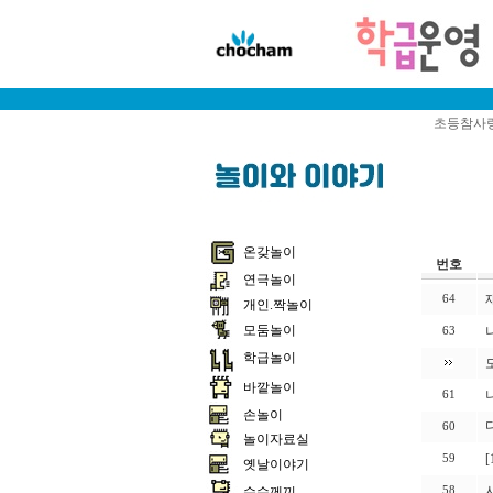
초등참사랑
온갖놀이
번호
연극놀이
64
개인.짝놀이
모둠놀이
63
학급놀이
바깥놀이
61
손놀이
60
놀이자료실
59
옛날이야기
수수께끼
58