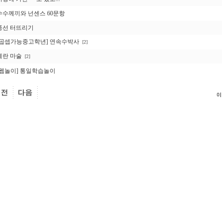
수수께끼와 넌센스 60문항
풍선 터뜨리기
[곱셉가능중고학년] 연속수박사
[2]
계란 마술
[2]
[웹놀이] 통일학습놀이