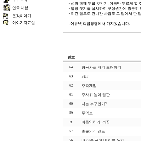
◦ 성과 함께 부를 것인지, 이름만 부르게 할
연극.대본
◦ 별칭 짓기를 실시하여 구성원간에 충분히 
◦ 이긴 팀으로 건너간 사람도 그 팀에서 한 
온갖이야기
이야기자료실
: 에듀넷 학급경영에서 가져왔습니다.
번호
형용사로 자기 표현하기
64
SET
63
추측게임
62
주사위 놀이 말판
61
나는 누구인가?
60
주먹보
59
이름익히기_까꿍
촛불의식 멘트
57
내 이름 풀어 네 이름 쓰기
56