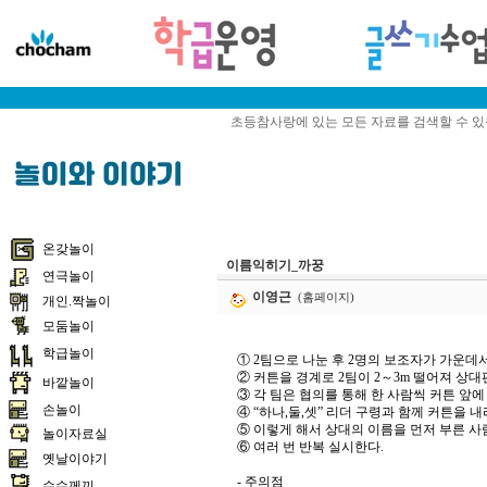
초등참사랑에 있는 모든 자료를 검색할 수 
온갖놀이
이름익히기_까꿍
연극놀이
이영근
(홈페이지)
개인.짝놀이
모둠놀이
학급놀이
① 2팀으로 나눈 후 2명의 보조자가 가운데서
② 커튼을 경계로 2팀이 2～3m 떨어져 상
바깥놀이
③ 각 팀은 협의를 통해 한 사람씩 커튼 앞에
손놀이
④ “하나,둘,셋” 리더 구령과 함께 커튼을 
⑤ 이렇게 해서 상대의 이름을 먼저 부른 사람
놀이자료실
⑥ 여러 번 반복 실시한다.
옛날이야기
- 주의점
수수께끼