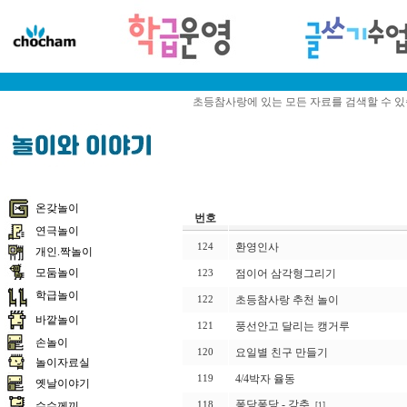
초등참사랑에 있는 모든 자료를 검색할 수 
온갖놀이
번호
연극놀이
환영인사
124
개인.짝놀이
모둠놀이
점이어 삼각형그리기
123
학급놀이
초등참사랑 추천 놀이
122
바깥놀이
풍선안고 달리는 캥거루
121
손놀이
요일별 친구 만들기
120
놀이자료실
4/4박자 율동
119
옛날이야기
퐁당퐁당 - 강추
수수께끼
118
[1]