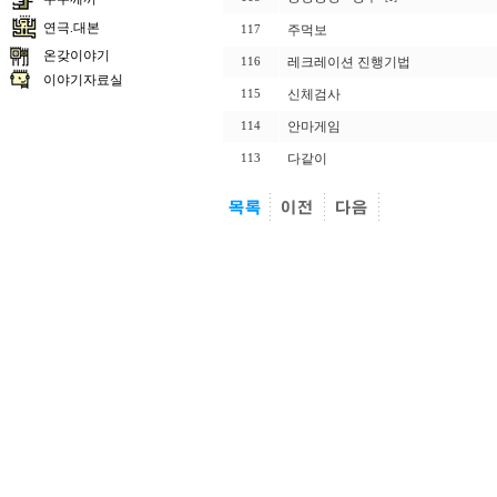
연극.대본
주먹보
117
온갖이야기
레크레이션 진행기법
116
이야기자료실
신체검사
115
안마게임
114
다같이
113