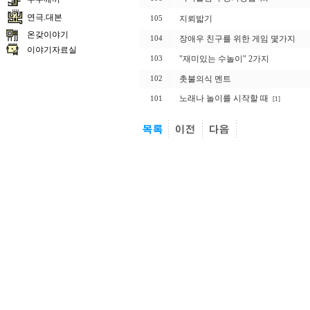
연극.대본
지뢰밟기
105
온갖이야기
장애우 친구를 위한 게임 몇가지
104
이야기자료실
"재미있는 수놀이" 2가지
103
촛불의식 멘트
102
노래나 놀이를 시작할 때
101
[1]