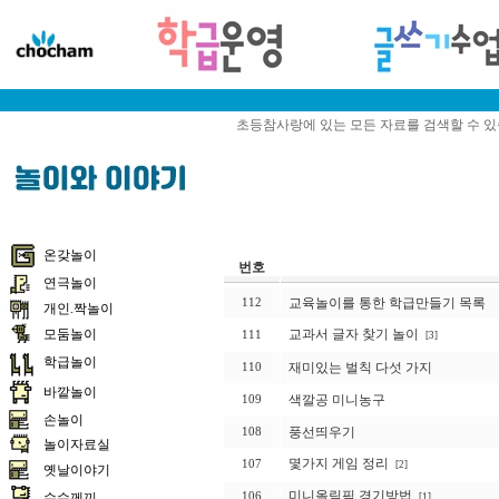
초등참사랑에 있는 모든 자료를 검색할 수 
온갖놀이
번호
연극놀이
교육놀이를 통한 학급만들기 목록
112
개인.짝놀이
모둠놀이
교과서 글자 찾기 놀이
111
[3]
학급놀이
재미있는 벌칙 다섯 가지
110
바깥놀이
색깔공 미니농구
109
손놀이
풍선띄우기
108
놀이자료실
몇가지 게임 정리
107
[2]
옛날이야기
미니올림픽 경기방법
수수께끼
106
[1]