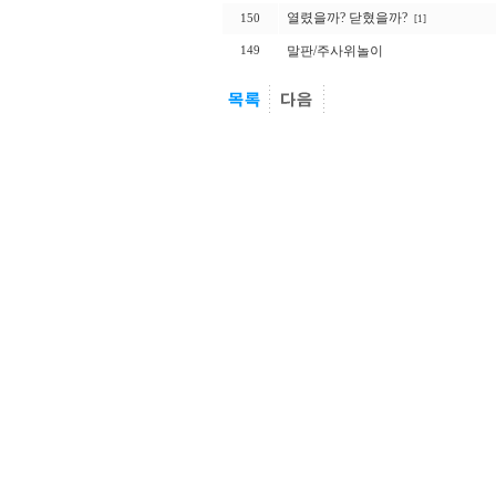
열렸을까? 닫혔을까?
150
[1]
말판/주사위놀이
149