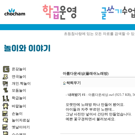
초등참사랑에 있는 모든 자료를 검색할 수 
온갖놀이
아름다운세상(플래쉬노래방)
연극놀이
싹틔우기
개인.짝놀이
모둠놀이
-
내려받기 #1
:
아름다운세상.swf (925.7 KB)
, 
학급놀이
오랫만에 노래방 하나 만들어 봤어요.
바깥놀이
아이들과 자주 부르던 노랜데...
손놀이
그냥 사진만 넣어서 간단히 만들었습니다.
예쁜 꽃구경하면서 불러보세요.
놀이자료실
옛날이야기
수수께끼