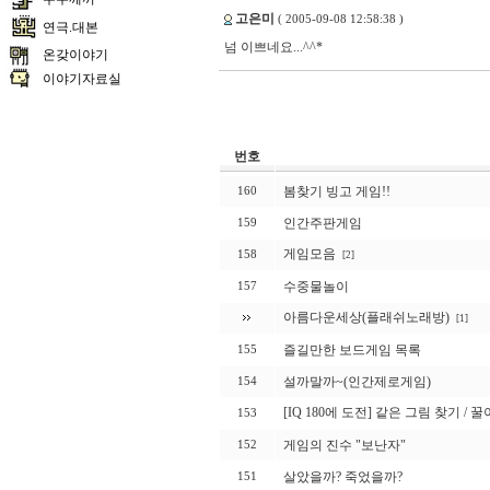
고은미
( 2005-09-08 12:58:38 )
연극.대본
넘 이쁘네요...^^*
온갖이야기
이야기자료실
번호
봄찾기 빙고 게임!!
160
인간주판게임
159
게임모음
158
[2]
수중물놀이
157
아름다운세상(플래쉬노래방)
[1]
즐길만한 보드게임 목록
155
설까말까~(인간제로게임)
154
[IQ 180에 도전] 같은 그림 찾기 
153
게임의 진수 "보난자"
152
살았을까? 죽었을까?
151