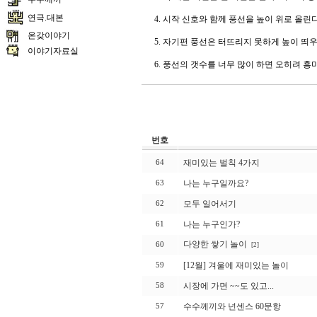
연극.대본
4. 시작 신호와 함께 풍선을 높이 위로 올린다
온갖이야기
5. 자기편 풍선은 터뜨리지 못하게 높이 띄
이야기자료실
6. 풍선의 갯수를 너무 많이 하면 오히려 흥
번호
재미있는 벌칙 4가지
64
나는 누구일까요?
63
모두 일어서기
62
나는 누구인가?
61
다양한 쌓기 놀이
60
[2]
[12월] 겨울에 재미있는 놀이
59
시장에 가면 ~~도 있고...
58
수수께끼와 넌센스 60문항
57