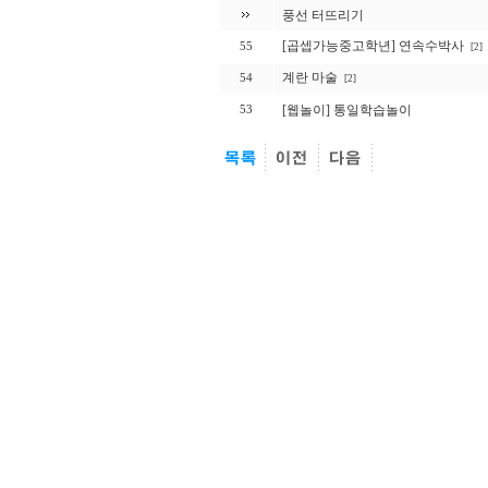
풍선 터뜨리기
[곱셉가능중고학년] 연속수박사
55
[2]
계란 마술
54
[2]
[웹놀이] 통일학습놀이
53