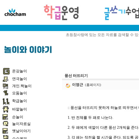
초등참사랑에 있는 모든 자료를 검색할 수 
온갖놀이
풍선 터뜨리기
연극놀이
이영근
(홈페이지)
개인.짝놀이
모둠놀이
학급놀이
:: 풍선을 터뜨리지 못하게 하늘로 띄우면서
바깥놀이
손놀이
1. 반 전체를 두 패로 나눈다.
놀이자료실
2. 두 패에게 색깔이 다른 풍선 2개씩을 준다
옛날이야기
3. 각 패는 작전을 짤 시간을 준다. 되도록 
수수께끼